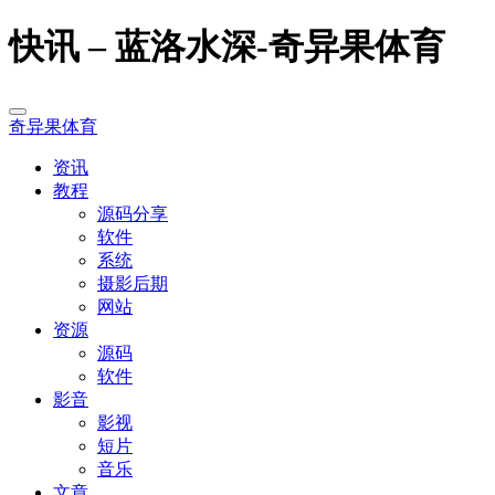
快讯 – 蓝洛水深-奇异果体育
奇异果体育
资讯
教程
源码分享
软件
系统
摄影后期
网站
资源
源码
软件
影音
影视
短片
音乐
文章