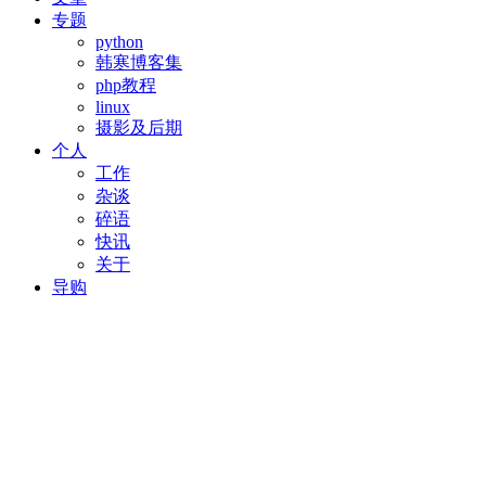
专题
python
韩寒博客集
php教程
linux
摄影及后期
个人
工作
杂谈
碎语
快讯
关于
导购