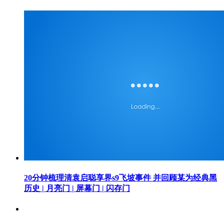
20分钟梳理清袁启聪享界s9飞坡事件 并回顾某为经典黑
历史 | 月亮门 | 屏幕门 | 闪存门