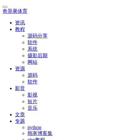
奇异果体育
资讯
教程
源码分享
软件
系统
摄影后期
网站
资源
源码
软件
影音
影视
短片
音乐
文章
专题
python
韩寒博客集
php教程