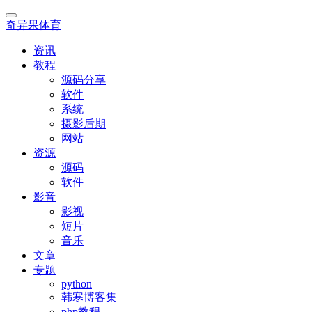
奇异果体育
资讯
教程
源码分享
软件
系统
摄影后期
网站
资源
源码
软件
影音
影视
短片
音乐
文章
专题
python
韩寒博客集
php教程