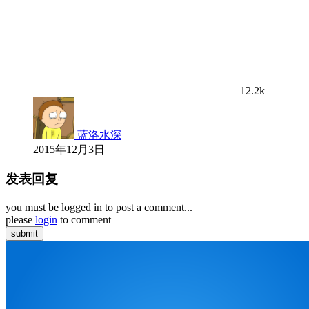
12.2k
蓝洛水深
2015年12月3日
发表回复
you must be logged in to post a comment...
please
login
to comment
submit